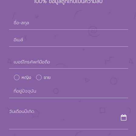
100% ข้อมูลถูกเก็บเป็นความลับ
ชื่อ-สกุล
อีเมล์
Please
เบอร์โทรศัพท์มือถือ
leave
หญิง
ชาย
this
field
ที่อยู่ปัจจุบัน
empty.
วันเดือนปีเกิด