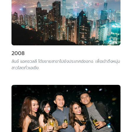
2008
ลันช์ แอคชวลลี ได้ขยายสาขาไปยังประเทศฮ่องกง. เพื่อเข้าถึงหนุ่ม
สาวโสดทั่วเอเชีย