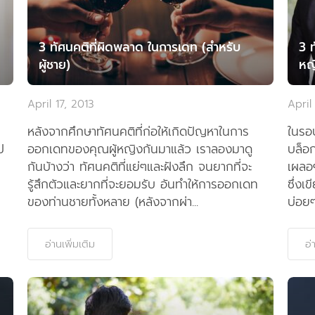
3 ทัศนคติที่ผิดพลาด ในการเดท (สำหรับ
3 ท
ผู้ชาย)
หญ
April 17, 2013
April
หลังจากศึกษาทัศนคติที่ก่อให้เกิดปัญหาในการ
ในรอบ
ป
ออกเดทของคุณผู้หญิงกันมาแล้ว เราลองมาดู
บล็อก
กันบ้างว่า ทัศนคติที่แย่ๆและฝังลึก จนยากที่จะ
เผลอๆ
รู้สึกตัวและยากที่จะยอมรับ อันทำให้การออกเดท
ซึ่งเ
ของท่านชายทั้งหลาย (หลังจากผ่า...
บ่อยๆ
อ่านเพิ่มเติม
อ่