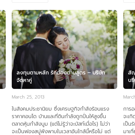
ลงทุนตามหลัก รักต้องตามสูตร – บริษัท
สั
จัดหาคู่
บริ
March 25, 2013
March
ในสังคมประชานิยม ซึ่งเศรษฐกิจกำลังร้อนแรง
การออ
ราคาคอนโด บ้านและที่ดินกำลังถูกปั่นให้สูงขึ้น
จะเกิ
ตลาดหุ้นกำลังบูม (แต่ไม่รู้ว่าจะบัสท์เมื่อไร) ไม่ว่า
เป็นร
จะเป็นฟองสบู่พังพาบในเวลาอันใกล้นี้หรือไม่ แต่
มาเกี