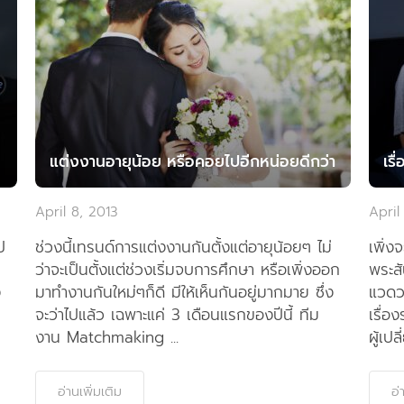
แต่งงานอายุน้อย หรือคอยไปอีกหน่อยดีกว่า
เรื
April 8, 2013
April
ป
ช่วงนี้เทรนด์การแต่งงานกันตั้งแต่อายุน้อยๆ ไม่
เพิ่ง
ว่าจะเป็นตั้งแต่ช่วงเริ่มจบการศึกษา หรือเพิ่งออก
พระสั
ง
มาทำงานกันใหม่ๆก็ดี มีให้เห็นกันอยู่มากมาย ซึ่ง
แวดวง
จะว่าไปแล้ว เฉพาะแค่ 3 เดือนแรกของปีนี้ ทีม
เรื่อง
งาน Matchmaking ...
ผู้เปล
อ่านเพิ่มเติม
อ่