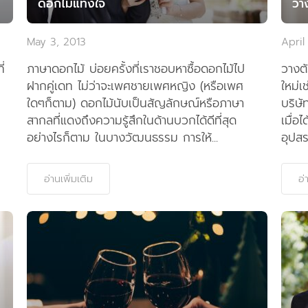
ดอกไม้แทงใจ
วา
May 3, 2013
April
ี่
ภาษาดอกไม้ บ่อยครั้งที่เราชอบหาซื้อดอกไม้ไป
วางตั
ฝากคู่เดท ไม่ว่าจะเพศชายเพศหญิง (หรือเพศ
ใหม่เ
ใดๆก็ตาม) ดอกไม้นับเป็นสัญลักษณ์หรือภาษา
บริษั
สากลที่แดงถึงความรู้สึกในด้านบวกได้ดีที่สุด
เมื่อ
อย่างไรก็ตาม ในบางวัฒนธรรม การให้...
อุปสร
อ่านเพิ่มเติม
อ่