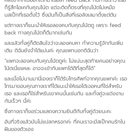
หลังจากที่ไปออกเดทมาเธอให้ feed back กับทางเราว่าเธอ
ก็รู้สึกโอเคกับคุณโน้ต แต่จะติดก็ตรงที่คุณโน้ตไม่เหมือ
นสเป็กที่เธอตั้งไว้ ซึ่งมันก็เป็นสิ่งที่เธอลังเลมาตั้งแต่ต้น
แต่ทางเราก็แนะนำให้เธอลองคบกับคุณโน้ตดู เพราะ feed
back ทางคุณโน้ตก็ดีมากเช่นกัน
และแล้วทั้งคู่ก็ตัดสินใจว่าจะลองคบหา ทำความรู้จักกันเพิ่ม
เติม ดิฉันยังจำได้แม่นค่ะ คุณแพทบอกดิฉันว่า
"แพทจะลองคบกับคุณโน้ตดูค่ะ ไม่แน่นะสุดท้ายคนอย่างคุณ
โน้ตเนี่ยแหละ อาจจะเข้ากับแพทได้ดีที่สุดก็ได้”
และเมื่อไม่นานมานี่เองเราก็ได้รับโทรศัพท์จากคุณแพทค่ะ เธอ
โทรมาขอบคุณทางเราที่ได้แนะนำให้เธอได้เจอคนที่ใช่สำหรับ
เธอ และเธอก็ใช่สำหรับเขาคนนั้นเช่นกัน และทั้งคู่จะแต่งงาน
กันเร็วๆ นี้ค่ะ
ซึ่งทางเราก็ขอร่วมแสดงความยินดีกับทั้งคู่ด้วยนะคะ
อันที่จริงแล้วมันไม่แปลกหรอกค่ะ ที่คนเราจะมีสเป็กคนรักใน
ฝันของตัวเอง