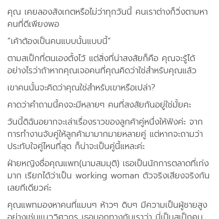
แอพมือถือ
คุณ เคยลองสังเกตหรือไม่ว่าทุกวันนี้ คนเราต่างก็วิ่งตามหา
คนที่ดีเพียงพอ
ติดต่อเรา
“เค้าต้องเป็นคนแบบนั้นแบบนี้”
ตามสเป็กที่ตนเองตั้งไว้ แต่สิ่งที่น่าสงสัยก็คือ คุณจะรู้ได้
อย่างไรว่าถ้าหากคุณเจอคนที่คุณคิดว่าใช่สำหรับคุณแล้ว
เขาคนนั้นจะคิดว่าคุณใช่สำหรับเขาหรือเปล่า?
คาดว่าคำถามนี้คงจะมีหลายๆ คนที่สงสัยกันอยู่ใช่มั้ยคะ
วันนี้ดิฉันอยากจะเล่าเรื่องราวของลูกค้าคู่หนึ่งให้ฟังค่ะ จาก
การทำงานจับคู่ให้ลูกค้ามามากมายหลายคู่ แต่หากจะถามว่า
ประทับใจคู่ไหนที่สุด ก็น่าจะเป็นคู่นี้แหละค่ะ
ฝ่ายหญิงชื่อคุณแพท(นามสมมุติ) เธอเป็นนักการตลาดที่เก่ง
มาก เรียกได้ว่าเป็น working woman ตัวจริงเสียงจริงกัน
เลยทีเดียวค่ะ
คุณแพทมองหาคนที่แมนๆ ห้าวๆ ดิบๆ มีความเป็นผู้ชายสูง
อย่างเช่นแนววิศวกร เธอบอกทางกับเราว่า นี่เป็นสเป็กคน