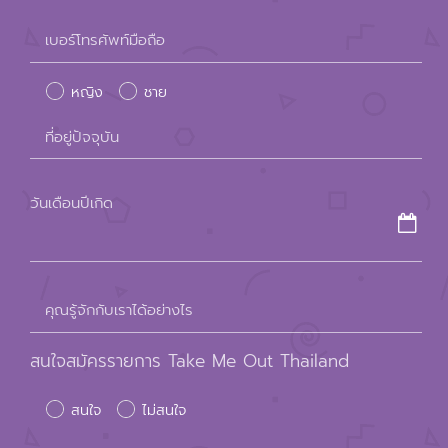
Please
เบอร์โทรศัพท์มือถือ
leave
หญิง
ชาย
this
field
ที่อยู่ปัจจุบัน
empty.
วันเดือนปีเกิด
คุณรู้จักกับเราได้อย่างไร
สนใจสมัครรายการ Take Me Out Thailand
สนใจ
ไม่สนใจ