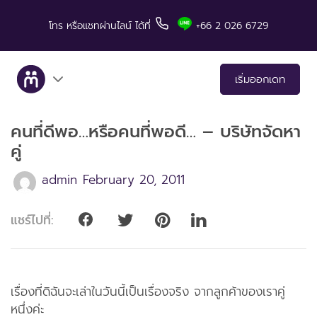
โทร
หรือแชทผ่านไลน์
ได้ที่
+66 2 026 6729
เริ่มออกเดท
คนที่ดีพอ…หรือคนที่พอดี… – บริษัทจัดหา
เกี่ยวกับเรา
คู่
บริการ
admin
February 20, 2011
เรื่องราวคู่สำเร็จ
แชร์ไปที่:
มีทแอนด์ลันช์ในสื่อต่างๆ
เคล็ดลับสำหรับการเดท
เรื่องที่ดิฉันจะเล่าในวันนี้เป็นเรื่องจริง จากลูกค้าของเราคู่
หนึ่งค่ะ