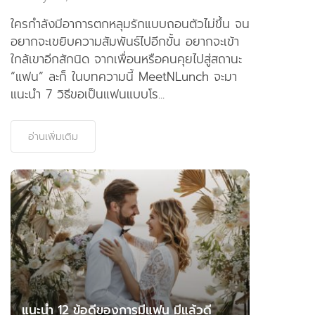
ใครกำลังมีอาการตกหลุมรักแบบถอนตัวไม่ขึ้น จน
อยากจะเขยิบความสัมพันธ์ไปอีกขั้น อยากจะเข้า
ใกล้เขาอีกสักนิด จากเพื่อนหรือคนคุยไปสู่สถานะ
“แฟน” ละก็ ในบทความนี้ MeetNLunch จะมา
แนะนำ 7 วิธีขอเป็นแฟนแบบโร...
อ่านเพิ่มเติม
แนะนำ 12 ข้อดีของการมีแฟน มีแล้วดี