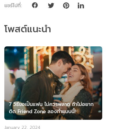
แชร์ไปที่:
โพสต์แนะนำ
7 วิธีขอเป็นแฟน ไม่ควรพลาด ถ้าไม่อยาก
ติด Friend Zone ลองทำแบบนี้!
January 22, 2024