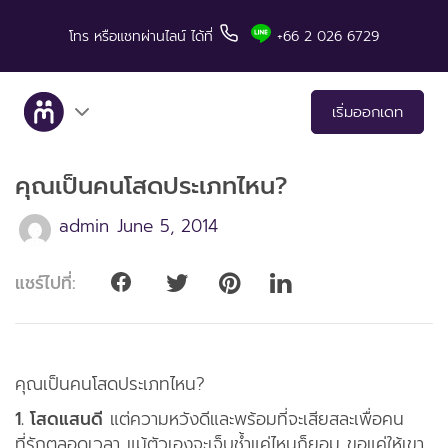
โทร
หรือแชทผ่านไลน์
ได้ที่
+66 2 026 6729
เริ่มออกเดท
คุณเป็นคนโสดประเภทไหน?
เกี่ยวกับเรา
admin
June 5, 2014
บริการ
แชร์ไปที่:
เรื่องราวคู่สำเร็จ
มีทแอนด์ลันช์ในสื่อต่างๆ
คุณเป็นคนโสดประเภทไหน?
เคล็ดลับสำหรับการเดท
1. โสดแสนดี
แต่ความหวังดีและพร้อมที่จะเสียสละเพื่อคน
ที่รักตลอดเวลา แม้ตัวเองจะเจ็บช้ำแค่ไหนก็ยอม ขอแค่ให้เขา