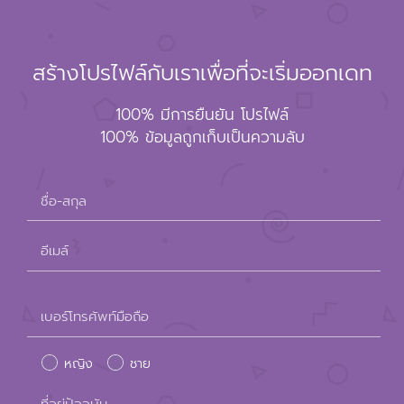
สร้างโปรไฟล์กับเราเพื่อที่จะเริ่มออกเดท
100% มีการยืนยัน โปรไฟล์
100% ข้อมูลถูกเก็บเป็นความลับ
ชื่อ-สกุล
อีเมล์
Please
เบอร์โทรศัพท์มือถือ
leave
หญิง
ชาย
this
field
ที่อยู่ปัจจุบัน