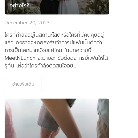
อย่างไร?
December 20, 2023
ใครที่กำลังอยู่ในสถานะโสดหรือใครที่มีคนคุยอยู่
แล้ว คงอาจจะเคยสงสัยว่าการมีแฟนนั้นดีกว่า
การเป็นโสดมากน้อยแค่ไหน ในบทความนี้
MeetNLunch จะมาบอกข้อดีของการมีแฟนให้ได้
รู้กัน เผื่อว่าใครกำลังตัดสินใจอย...
อ่านเพิ่มเติม