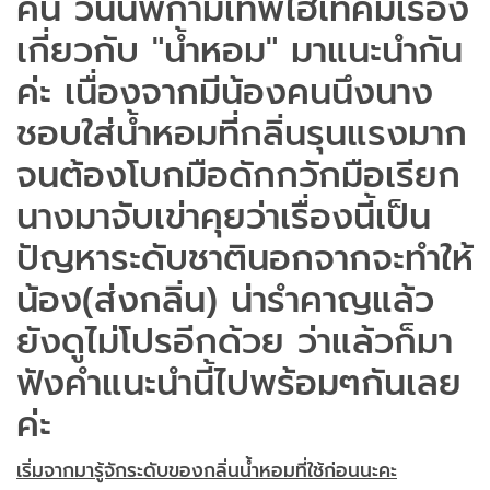
คน วันนี้พี่กามเทพไฮเทคมีเรื่อง
แอพมือถือ
เกี่ยวกับ "น้ำหอม" มาแนะนำกัน
ติดต่อเรา
ค่ะ เนื่องจากมีน้องคนนึงนาง
ชอบใส่น้ำหอมที่กลิ่นรุนแรงมาก
จนต้องโบกมือดักกวักมือเรียก
นางมาจับเข่าคุยว่าเรื่องนี้เป็น
ปัญหาระดับชาตินอกจากจะทำให้
น้อง(ส่งกลิ่น) น่ารำคาญแล้ว
ยังดูไม่โปรอีกด้วย ว่าแล้วก็มา
ฟังคำแนะนำนี้ไปพร้อมๆกันเลย
ค่ะ
เริ่มจากมารู้จักระดับของกลิ่นน้ำหอมที่ใช้ก่อนนะคะ