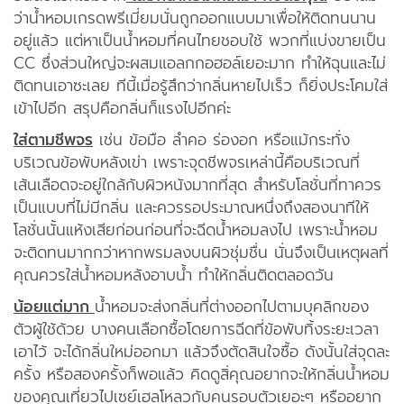
ว่าน้ำหอมเกรดพรีเมี่ยมนั่นถูกออกแบบมาเพื่อให้ติดทนนาน
อยู่แล้ว แต่หาเป็นน้ำหอมที่คนไทยชอบใช้ พวกที่แบ่งขายเป็น
CC ซึ่งส่วนใหญ่จะผสมแอลกกอฮอล์เยอะมาก ทำให้ฉุนและไม่
ติดทนเอาซะเลย ทีนี้เมื่อรู้สึกว่ากลิ่นหายไปเร็ว ก็ยิ่งประโคมใส่
เข้าไปอีก สรุปคือกลิ่นก็แรงไปอีกค่ะ
ใส่ตามชีพจร
เช่น ข้อมือ ลำคอ ร่องอก หรือแม้กระทั่ง
บริเวณข้อพับหลังเข่า เพราะจุดชีพจรเหล่านี้คือบริเวณที่
เส้นเลือดจะอยู่ใกล้กับผิวหนังมากที่สุด สำหรับโลชั่นที่ทาควร
เป็นแบบที่ไม่มีกลิ่น และควรรอประมาณหนึ่งถึงสองนาทีให้
โลชั่นนั้นแห้งเสียก่อนก่อนที่จะฉีดน้ำหอมลงไป เพราะน้ำหอม
จะติดทนมากกว่าหากพรมลงบนผิวชุ่มชื่น นั่นจึงเป็นเหตุผลที่
คุณควรใส่น้ำหอมหลังอาบน้ำ ทำให้กลิ่นติดตลอดวัน
น้อยแต่มาก
น้ำหอมจะส่งกลิ่นที่ต่างออกไปตามบุคลิกของ
ตัวผู้ใช้ด้วย บางคนเลือกซื้อโดยการฉีดที่ข้อพับทิ้งระยะเวลา
เอาไว้ จะได้กลิ่นใหม่ออกมา แล้วจึงตัดสินใจซื้อ ดังนั้นใส่จุดละ
ครั้ง หรือสองครั้งก็พอแล้ว คิดดูสิ่คุณอยากจะให้กลิ่นน้ำหอม
ของคุณเที่ยวไปเซย์เฮลโหลวกับคนรอบตัวเยอะๆ หรืออยาก