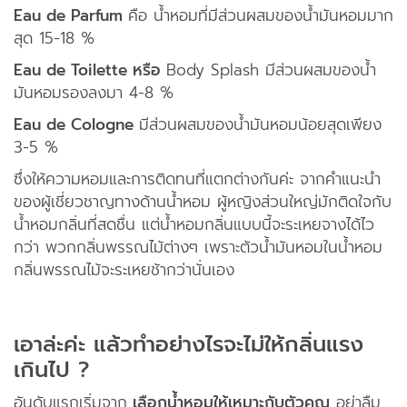
Eau de Parfum
คือ นํ้าหอมที่มีส่วนผสมของนํ้ามันหอมมาก
สุด 15-18 %
Eau de Toilette หรือ
Body Splash มีส่วนผสมของนํ้า
มันหอมรองลงมา 4-8 %
Eau de Cologne
มีส่วนผสมของนํ้ามันหอมน้อยสุดเพียง
3-5 %
ซึ่งให้ความหอมและการติดทนที่แตกต่างกันค่ะ จากคำแนะนำ
ของผู้เชี่ยวชาญทางด้านน้ำหอม ผู้หญิงส่วนใหญ่มักติดใจกับ
น้ำหอมกลิ่นที่สดชื่น แต่น้ำหอมกลิ่นแบบนี้จะระเหยจางได้ไว
กว่า พวกกลิ่นพรรณไม้ต่างๆ เพราะตัวน้ำมันหอมในน้ำหอม
กลิ่นพรรณไม้จะระเหยช้ากว่านั่นเอง
เอาล่ะค่ะ แล้วทำอย่างไรจะไม่ให้กลิ่นแรง
เกินไป ?
อันดับแรกเริ่มจาก
เลือกน้ำหอมให้เหมาะกับตัวคุณ
อย่าลืม