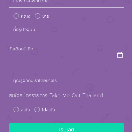
เบอร์โทรศัพท์มือถือ
leave
หญิง
ชาย
this
field
ที่อยู่ปัจจุบัน
empty.
วันเดือนปีเกิด
คุณรู้จักกับเราได้อย่างไร
สนใจสมัครรายการ Take Me Out Thailand
สนใจ
ไม่สนใจ