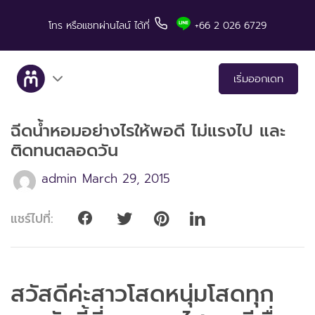
โทร
หรือแชทผ่านไลน์
ได้ที่
+66 2 026 6729
เริ่มออกเดท
ฉีดน้ำหอมอย่างไรให้พอดี ไม่แรงไป และ
เกี่ยวกับเรา
ติดทนตลอดวัน
บริการ
admin
March 29, 2015
เรื่องราวคู่สำเร็จ
แชร์ไปที่:
มีทแอนด์ลันช์ในสื่อต่างๆ
เคล็ดลับสำหรับการเดท
สวัสดีค่ะสาวโสดหนุ่มโสดทุก