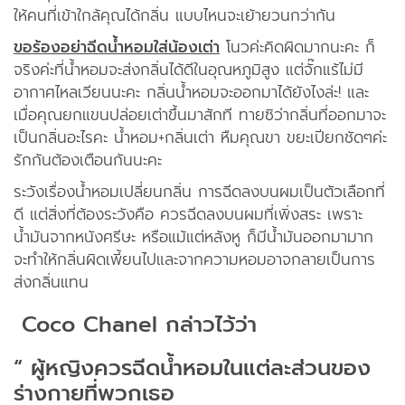
ให้คนที่เข้าใกล้คุณได้กลิ่น แบบไหนจะเย้ายวนกว่ากัน
ขอร้องอย่าฉีดน้ำหอมใส่น้องเต่า
โนวค่ะคิดผิดมากนะคะ ก็
จริงค่ะที่น้ำหอมจะส่งกลิ่นได้ดีในอุณหภูมิสูง แต่จั๊กแร้ไม่มี
อากาศไหลเวียนนะคะ กลิ่นน้ำหอมจะออกมาได้ยังไงล่ะ! และ
เมื่อคุณยกแขนปล่อยเต่าขึ้นมาสักที ทายซิว่ากลิ่นที่ออกมาจะ
เป็นกลิ่นอะไรคะ น้ำหอม+กลิ่นเต่า หืมคุณขา ขยะเปียกชัดๆค่ะ
รักกันต้องเตือนกันนะคะ
ระวังเรื่องน้ำหอมเปลี่ยนกลิ่น การฉีดลงบนผมเป็นตัวเลือกที่
ดี แต่สิ่งที่ต้องระวังคือ ควรฉีดลงบนผมที่เพิ่งสระ เพราะ
น้ำมันจากหนังศรีษะ หรือแม้แต่หลังหู ก็มีน้ำมันออกมามาก
จะทำให้กลิ่นผิดเพี้ยนไปและจากความหอมอาจกลายเป็นการ
ส่งกลิ่นแทน
Coco Chanel กล่าวไว้ว่า
“ ผู้หญิงควรฉีดน้ำหอมในแต่ละส่วนของ
ร่างกายที่พวกเธอ