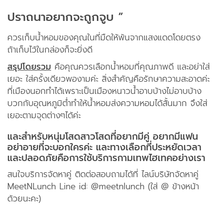
ปราถนาอยากจะถูกจูบ ”
ควรเก็บน้ำหอมของคุณในที่มืดให้พ้นจากแสงแดดโดยตรง
ถ้าเก็บไว้ในกล่องก็จะยิ่งดี
สรุปโดยรวม
คือคุณควรเลือกน้ำหอมที่คุณภาพดี และอย่าใส่
เยอะ ใส่ครั้งเดียวพองามค่ะ สิ่งสำคัญคือรักษาความสะอาดค่ะ
ที่เมืองนอกทำได้เพราะเป็นเมืองหนาวน้ำอาบบ้างไม่อาบบ้าง
บวกกับอุณหภูมิต่ำทำให้น้ำหอมส่งความหอมได้สั้นมาก จึงใส่
เยอะตามจุดต่างๆได้ค่ะ
และสำหรับหนุ่มโสดสาวโสดที่อยากมีคู่ อยากมีแฟน
อย่าอายที่จะบอกใครค่ะ และทางเลือกที่ประหยัดเวลา
และปลอดภัยคือการใช้บริการกามเทพไฮเทคอย่างเรา
สนใจบริการจัดหาคู่ ติดต่อสอบถามได้ที่ ไลน์บริษัทจัดหาคู่
MeetNLunch Line id: @meetnlunch (ใส่ @ ข้างหน้า
ด้วยนะคะ)