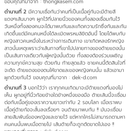
ขอบคุณที่มาจาก : thongkasem.com
ตำนานที่ 2
มีความเชื่อกันว่าคนที่เป็นเนื้อคู่กันจะมีด้ายสี
แดงๆเส้นบางๆ ผูกไว้ที่ปลายนิ้วของคนทั้งสองเชื่อมกันไว้
วันหนึ่งทั้งสองคนจะได้มาพบกันและเกิดความรักซึ่งกันและกัน
เกิดขึ้นแต่มีคนคนหนึ่งได้ละเมิดพรหมลิขิตอันนี้ โดยได้พบกับ
หญิงสาวคนหนึ่งในระหว่างการเดินทาง เขาเกิดหลงรักหญิง
สาวนั้นเหตุเพราะว่าเส้นทางที่เขาไปปลายทางของด้ายแดงนั้น
เป็นเส้นทางเดียวกับผู้หญิงนั้นด้วย ทั้งสองต้องร่วมเผชิญ
ความทุกข์ความสุข ด้วยกัน ท้ายสุดแล้ว ชายคนนี้ตัดสินใจที่
จะตัด ด้ายแดงของตนให้ขาดและของหญิงคนนั้น แล้วเอามา
ผูกด้วยกันไว้ ขอบคุณที่มาจาก : dek-d.com
ตำนานที่ 3
บอกไว้ว่า เราทุกคนเกิดมาจะมีด้ายแดงที่มองไม่
เห็น ผูกอยู่ที่นิ้วก้อยข้างใดข้างหนึ่งของมือ ด้ายเส้นนี้จะเชื่อม
ต่อกับเนื้อคู่ของเราความยาวเท่ากับ 2 รอบโลก เมื่อเราพบ
เนื้อคู่ด้ายก้อจะสั้นลงเรื่อยๆ จนด้ายมาพบกัน !! มันจะเชื่อม
สายสัมพันธ์ของหญิงและชายไว้ แต่หากใครไม่สามารถตามหา
คนคนนั้นพบเมื่อตายไป เส้นด้ายก็จะถูกตัดขาดไปเอง !!