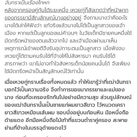
จันทราเป็นเรื่องโกหก
หลังจากครองคู่กันได้ระยะหนึ่ง เหวยกู่ก็สังเกตว่าที่หน้าผาก
ของภรรยามีสัญลักษณ์บางอย่างอยู่
จึงถามนางว่าคืออะไร
นางได้เล่าให้ฟังว่า แท้จริงแล้วนางไม่ได้เป็นลูกสาวของเจ้า
เมือง หากแต่เป็นลูกของแม่ค้าจนๆ ในวัยเด็กมีชายคนหนึ่งใช้
มีดกรีดหน้าของตนแล้วจากไป และเจ้าเมืองผ่านมาเห็น
เหตุการณ์เข้าพอดีจึงรับอุปการะตนเป็นลูกสาว เมื่อฟังจบ
เหวยกู่ได้ตามคนรับใช้ที่จ้างให้ไปสังหารมา คนรับใช้ได้
สารภาพว่า เขาไม่อาจทำใจสังหารเด็กน้อยคนนั้นได้ จึงเพียง
ใช้มีดกรีดหน้าเป็นสัญลักษณ์ไว้เท่านั้น
เมื่อเหวยกู่ทราบเรื่องทั้งหมดแล้ว ทำให้เขารู้ว่าที่เฒ่าจันทรา
บอกไว้เป็นความจริง จึงทำการขอขมาภรรยาและแม่ของ
นาง ก่อนที่จะครองรักกันไปอย่างมีความสุข ส่วนรูปลักษณ์
ของเฒ่าจันทรานั้นเป็นชายแก่ผมยาวสีขาว ไว้หนวดเครา
ยาวสีขาวเหมือนเส้นผม ชอบนั่งอยู่บนก้อนหิน มือหนึ่งถือ
ด้ายแดง อีกมือหนึ่งถือไม้เท้าที่แขวนตำราคู่ครอง สะพาย
ย่ามที่ข้างในบรรจุด้ายแดงไว้