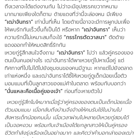
ถึงเวลาจะได้แต่งงานกัน ไม่ว่าจะมีอุปสรรคขวากหนาม
มากมายเพียงใดก็ตาม ด้ายแดงที่ว่านี้จะล่องหน มีเพียง
“เฒ่าจันทรา”
เท่านั้นที่เห็น โดยด้ายนี้อาจจะมีการผูกปมเพื่อ
ให้พบรักกันเร็วขึ้นก็เป็นได้ หรือหาก
“เฒ่าจันทรา”
เห็นว่า
ความรักนี้ไม่เหมาะสมก็จะใช้
“กรรไกรตัดวาสนา”
ตัดด้าย
แดงออกทำให้หมดสิทธิ์รักกัน
เหวยกู่รู้สึกสนใจจึงถาม
“เฒ่าจันทรา”
ไปว่า แล้วคู่ครองของ
ตนเป็นคนอย่างไร เฒ่าจันทราได้พาเหวยกู่ไปหาเนื้อคู่ แต่
ทิศทางที่ไปไม่ได้ไปยังชุมชนของคนมีฐานะ หากแต่ไปยังตลาด
เก่าแห่งหนึ่ง และเฒ่าจันทราได้ชี้ให้เหวยกู่ดูเด็กน้อยเนื้อตัว
มอมแมมที่เป็นลูกสาวของแม่ค้าในตลาด พร้อมกับบอกว่า
“นั่นแหละคือเนื้อคู่ของเจ้า”
ก่อนที่จะหายตัวไป
เหวยกู่รู้สึกโมโหมากเมื่อรู้ว่าคู่ครองของตนเป็นเด็กน้อยเนื้อ
ตัวมอมแมม เมื่อกลับถึงบ้านจึงจ้างให้คนรับใช้ในบ้านไป
สังหารเด็กน้อยคนนั้น เมื่อเวลาผ่านไปหลายปีเหวยกู่สอบได้
เป็นจอหงวน พร้อมกับเจ้าเมืองได้ยกลูกสาวให้เป็นคู่ครอง
ชีวิตกำลังรุ่งเรืองเป็นอย่างมาก และคิดว่าคำบอกเล่าของเฒ่า