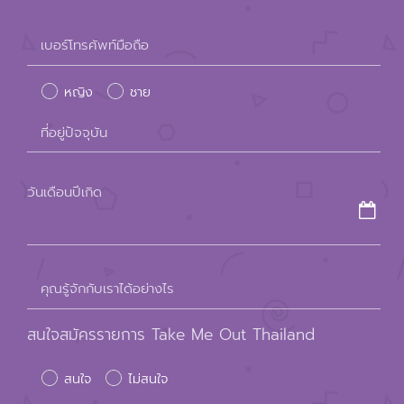
Please
เบอร์โทรศัพท์มือถือ
leave
หญิง
ชาย
this
field
ที่อยู่ปัจจุบัน
empty.
วันเดือนปีเกิด
คุณรู้จักกับเราได้อย่างไร
สนใจสมัครรายการ Take Me Out Thailand
สนใจ
ไม่สนใจ