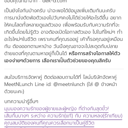
ขอบคุณที่มาจาก : dek-d.com
เป็นยังไงกันบ้างครับ น่าจะพอได้ข้อมูลเพิ่มเติมกันนะครับ
การมานั่งตัดพ้อตัวเองไปวันๆคงไม่ได้ช่วยให้อะไรดีขึ้น อยาก
ให้คนโสดทั้งหลายดูแลตัวเอง เพื่อพร้อมรับกับความรักที่จะ
เกิดขึ้นโดยไม่รู้ตัว อาจต้องเปิดโอกาสตัวเอง ไปในที่ใหม่ๆ ทำ
อะไรใหม่ๆในชีวิต เพราะคนที่คุณรออยู่ เค้าก็รอคุณอยู่เหมือน
กัน ต้องออกตามหาบ้าง วันนึงคุณอาจจะไปสะดุดกับปลาย
ด้ายแดงที่คุณตามหาอยู่ก็เป็นได้
หรือการสร้างโอกาสให้ตัว
เองง่ายๆด้วยการ เลือกเราเป็นตัวช่วยของคุณสิครับ
สนใจบริการจัดหาคู่ ติดต่อสอบถามได้ที่ ไลน์บริษัทจัดหาคู่
MeetNLunch Line id: @meetnlunch (ใส่ @ ข้างหน้า
ด้วยนะคะ)
บทความน่ารู้อื่นๆ
มุมมองความรักของผู้ชายและผู้หญิง ที่ต่างกันสุดขั้ว!
เส้นกั้นบางๆ ระหว่าง ความรัก(แท้) กับ ความหลง(รักเทียม)
คุณสมบัติของคนที่คุณควรเลือกมาเป็นคู่ชีวิต