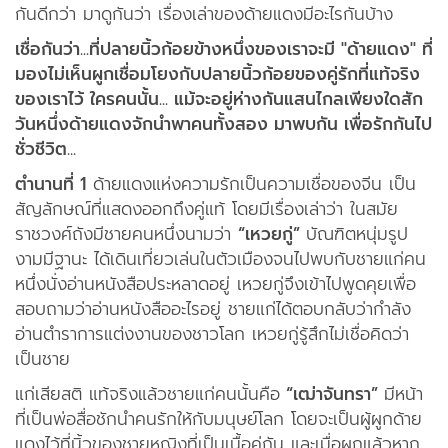
แอพมือถือ
กันดีกว่า มาดูกันว่า เรื่องเล่าของด้ายแดงมีอะไรกันบ้าง
เชื่อกันว่า...ที่ปลายนิ้วก้อยข้างหนึ่งของเราจะมี "ด้ายแดง" ที่
ติดต่อเรา
มองไม่เห็นผูกเชื่อมโยงกับปลายนิ้วก้อยของคู่รักที่แท้จริง
ของเราไว้ ใครคนนั้น... แม้จะอยู่ห่างกันแสนไกลเพียงใดสัก
วันหนึ่งด้ายแดงจักนำพาคนทั้งสอง มาพบกัน เพื่อรักกันไป
ชั่วชีวิต...
ตำนานที่ 1
ด้ายแดงแห่งความรักเป็นความเชื่อของจีน เป็น
สัญลักษณ์ที่แสดงออกถึงคู่แท้ โดยมีเรื่องเล่าว่า ในสมัย
ราชวงศ์ถังมีชายคนหนึ่งนามว่า
“เหวยกู่”
บัณฑิตหนุ่มรูป
งามมีฐานะ ได้เดินเที่ยวเล่นในตัวเมืองจนไปพบกับชายแก่คน
หนึ่งนั่งอ่านหนังสือประหลาดอยู่ เหวยกู่จึงเข้าไปพูดคุยเพื่อ
สอบถามว่าอ่านหนังสืออะไรอยู่ ชายแก่ได้ตอบกลับว่ากำลัง
อ่านตำราการแต่งงานของชาวโลก เหวยกู่รู้สึกไม่เชื่อคิดว่า
เป็นชาย
แก่เสียสติ แท้จริงแล้วชายแก่คนนั้นคือ
“เฒ่าจันทรา”
มีหน้า
ที่เป็นพ่อสื่อชักนำคนรักให้กับมนุษย์โลก โดยจะเป็นผู้ผูกด้าย
แดงไว้ที่นิ้วของชายหญิงที่เป็นเนื้อคู่กัน และเมื่อผูกแล้วหาก