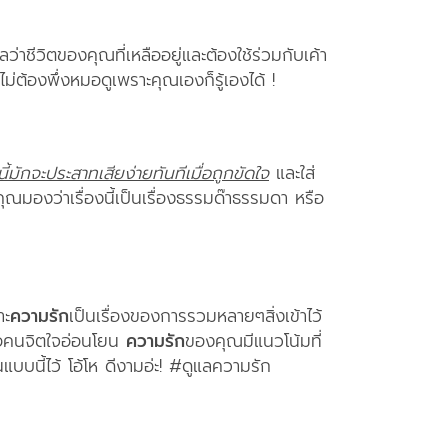
ปลว่าชีวิตของคุณที่เหลืออยู่และต้องใช้ร่วมกับเค้า
ไม่ต้องพึ่งหมอดูเพราะคุณเองก็รู้เองได้ !
ี้มักจะประสาทเสียง่ายทันทีเมื่อถูกขัดใจ
และใส่
้คุณมองว่าเรื่องนี้เป็นเรื่องธรรมด๊าธรรมดา หรือ
าะ
ความรัก
เป็นเรื่องของการรวมหลายๆสิ่งเข้าไว้
เจอคนจิตใจอ่อนโยน
ความรัก
ของคุณมีแนวโน้มที่
นแบบนี้ไว้ โอ้โห ดีงามอ่ะ! #ดูแลความรัก