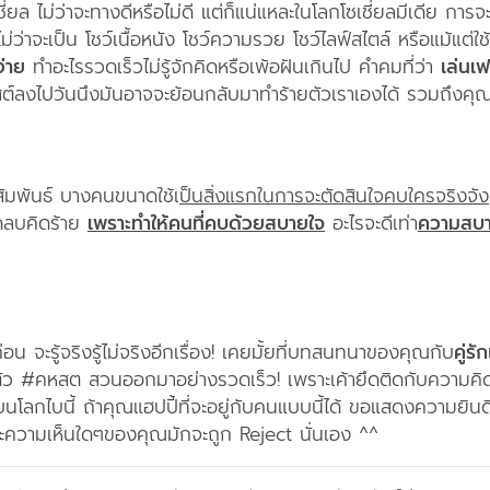
ชี่ยล ไม่ว่าจะทางดีหรือไม่ดี แต่ก็แน่แหละในโลกโซเชี่ยลมีเดีย ก
ว่าจะเป็น โชว์เนื้อหนัง โชว์ความรวย โชว์ไลฟ์สไตล์ หรือแม้แต่
ง่าย
ทำอะไรรวดเร็วไม่รู้จักคิดหรือเพ้อฝันเกินไป คำคมที่ว่า
เล่นเ
โพสต์ลงไปวันนึงมันอาจจะย้อนกลับมาทำร้ายตัวเราเองได้ รวมถึงคุณท
มสัมพันธ์ บางคนขนาดใช้เ
ป็นสิ่งแรกในการจะตัดสินใจคบใครจริงจัง
ิดลบคิดร้าย
เพราะทำให้คนที่คบด้วยสบายใจ
อะไรจะดีเท่า
ความสบา
น จะรู้จริงรู้ไม่จริงอีกเรื่อง! เคยมั้ยที่บทสนทนาของคุณกับ
คู่รัก
ว #คหสต สวนออกมาอย่างรวดเร็ว! เพราะเค้ายึดติดกับความคิด
่ดีที่สุดบนโลกไบนี้ ถ้าคุณแฮปปี้ที่จะอยู่กับคนแบบนี้ได้ ขอแสดงค
ละความเห็นใดๆของคุณมักจะถูก Reject นั่นเอง ^^