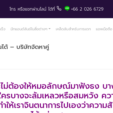
โทร
หรือแชทผ่านไลน์
ได้ที่
+66 2 026 6729
ำเร็จ
มีทแอนด์ลันช์ในสื่อต่างๆ
เคล็ดลับสำหรับการเดท
แอพมือถือ
ด้ – บริษัทจัดหาคู่
ไม่ต้องให้
หมอลักษณ์
มาฟังธง บาง
ใครบางจะล้มเหลวหรือสมหวัง คว
 ทำให้เราจินตนาการไปเองว่าความสัม