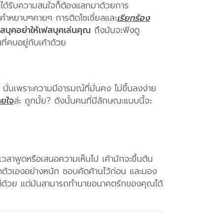
ารจะได้รับความสนใจก็ต้องแลกมาด้วยการ
ใช้คำหยาบๆคายๆ การติดโซเชี่ยลและ
เรียกร้อง
ฟสบุคอย่าให้เฟสบุคเล่นคุณ
ถึงมันจะฟังดู
ี่คบอยู่กับเค้าด้วย
นั่นเพราะความมีอารมณ์ที่มั่นคง ไม่ขึ้นลงง่าย
ยใจ
ล่ะ ถูกมั้ย? ดังนั้นคนที่มีลักษณะแบบนี้จะ
เวลาพูดหรือเสนอความเห็นไป เค้ามักจะขึ้นต้น
ตัวเองอย่างหนัก ชอบคัดค้านไว้ก่อน และมอง
วามยินดีด้วย แต่มันสามารถทำนายอนาคตรักของคุณได้