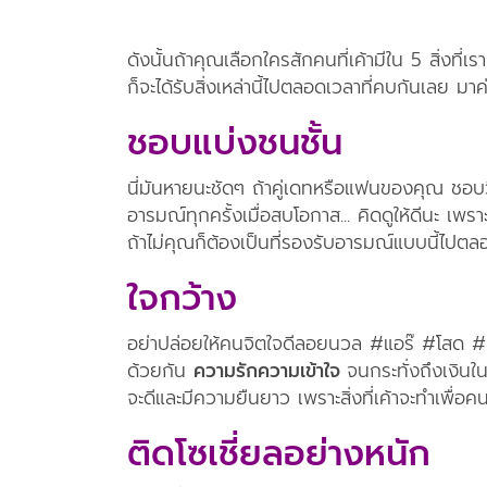
ดังนั้นถ้าคุณเลือกใครสักคนที่เค้ามีใน 5 สิ่งที่เร
ก็จะได้รับสิ่งเหล่านี้ไปตลอดเวลาที่คบกันเลย มาค
ชอบแบ่งชนชั้น
นี่มันหายนะชัดๆ ถ้าคู่เดทหรือแฟนของคุณ ชอบวีน
อารมณ์ทุกครั้งเมื่อสบโอกาส... คิดดูให้ดีนะ เพรา
ถ้าไม่คุณก็ต้องเป็นที่รองรับอารมณ์แบบนี้ไปตล
ใจกว้าง
อย่าปล่อยให้คนจิตใจดีลอยนวล #แอร๊ #โสด #เขิล
ด้วยกัน
ความรักความเข้าใจ
จนกระทั่งถึงเงิน
จะดีและมีความยืนยาว เพราะสิ่งที่เค้าจะทำเพื่อคน
ติดโซเชี่ยลอย่างหนัก