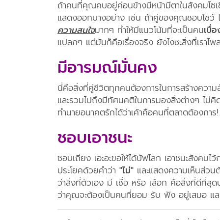
ถ้าคนที่คุณคบอยู่ค่อนข้างมีหน้ามีตาในสังคมโซเ
แสดงออกบางอย่าง เช่น ถ้าคู่ของคุณชอบโชว์ ไม่
ความสนใจ
มากๆ ทำให้มีแนวโน้มที่จะเป็นคน
เบื่อ
แปลกๆ แต่มันก็คือเรื่องจริง ยังไงซะสิ่งที่เรา
มีอารมณ์มั่นคง
นี่คือสิ่งที่คู่ชีวิตทุกคนต้องการในการสร้างควา
และรวมไปถึงมีทัศนคติในการมองสิ่งต่างๆ ไม่ค
ทำนายอนาคตรักได้ว่าเค้าคือคนที่ตลาดต้องการ!
ชอบเอาชนะ
ชอบเถียง เอะอะขอให้ได้บัฟโลก เอาชนะสังคมไว้ก่อ
ประโยคด้วยคำว่า
"ไม่"
และแสดงความเห็นส่วนตั
ว่าสิ่งที่ตัวเอง มี เชื่อ หรือ เลือก คือสิ่งที
ว่าคุณจะต้องเป็นคนที่ยอม รับ ฟัง อยู่เสมอ แ