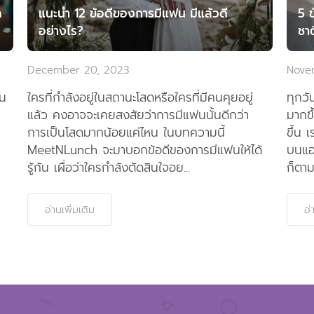
ด
แนะนำ 12 ข้อดีของการมีแฟน มีแล้วดี
5 
อย่างไร?
ชาต
December 20, 2023
Nove
จน
ใครที่กำลังอยู่ในสถานะโสดหรือใครที่มีคนคุยอยู่
ทุกวั
แล้ว คงอาจจะเคยสงสัยว่าการมีแฟนนั้นดีกว่า
มากขึ
การเป็นโสดมากน้อยแค่ไหน ในบทความนี้
ขึ้น 
MeetNLunch จะมาบอกข้อดีของการมีแฟนให้ได้
บนแอ
รู้กัน เผื่อว่าใครกำลังตัดสินใจอย...
ก็ตาม 
อ่านเพิ่มเติม
อ่