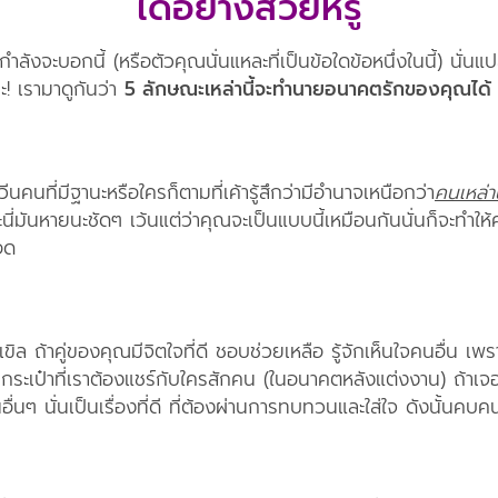
ได้อย่างสวยหรู
ากำลังจะบอกนี้ (หรือตัวคุณนั่นแหละที่เป็นข้อใดข้อหนึ่งในนี้) นั่นแ
่ะ! เรามาดูกันว่า
5 ลักษณะเหล่านี้จะทำนายอนาคตรักของคุณได้
คนที่มีฐานะหรือใครก็ตามที่เค้ารู้สึกว่ามีอำนาจเหนือกว่า
คนเหล่าน
ะนี่มันหายนะชัดๆ เว้นแต่ว่าคุณจะเป็นแบบนี้เหมือนกันนั่นก็จะทำให
อด
 ถ้าคู่ของคุณมีจิตใจที่ดี ชอบช่วยเหลือ รู้จักเห็นใจคนอื่น เพร
ในกระเป๋าที่เราต้องแชร์กับใครสักคน (ในอนาคตหลังแต่งงาน) ถ้า
อื่นๆ นั่นเป็นเรื่องที่ดี ที่ต้องผ่านการทบทวนและใส่ใจ ดังนั้นคบค