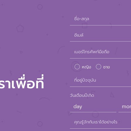
ชื่อ-สกุล
อีเมล์
Please
เบอร์โทรศัพท์มือถือ
leave
หญิง
ชาย
this
เพื่อที่
ที่อยู่ปัจจุบัน
field
empty.
วันเดือนปีเกิด
คุณรู้จักกับเราได้อย่างไร