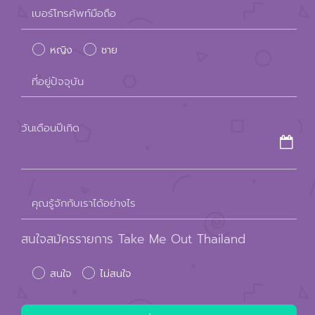
Please
เบอร์โทรศัพท์มือถือ
leave
หญิง
ชาย
this
field
ที่อยู่ปัจจุบัน
empty.
วันเดือนปีเกิด
คุณรู้จักกับเราได้อย่างไร
สนใจสมัครรายการ Take Me Out Thailand
สนใจ
ไม่สนใจ