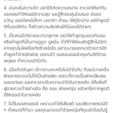
4. มั่นคงในความรัก อย่าได้เกิดความหน่าย หาเวลาให้แก่กัน
และคอยทำให้เธอมีความสุข และรู้สึกอบอุ่นใจเสมอ มีของ
ขวัญ เซอรไพรซ์เล็กๆ บอกรัก คำชม ให้คู่รักบ้าง แค่คำพูดดี
ดีที่มอบให้กัน ก็สร้างความสัมพันธ์ที่มั่นคงได้ง่ายๆ
5. เป็นคนมีกริยาและวาจาสุภาพ อย่าใช้คำพูดรุนแรงกับเธอ
หรือคำพูดที่เป็นการดูถูก ดูหมิ่น คำที่ทำให้คนฟังรู้สึกไม่มีค่า
หากคุณโมโหหรือเกิดโทสะใดใด อย่าระบายออกมาด้วยการใช้
คำพูดทำร้ายอีกฝ่าย อดทนไว้ รอสงบลงแล้วคุยกันดีดีด้วย
เหตุผล ทำความเข้าใจกัน
6. เมื่อเกิดปัญหา มีการทะเลาะหรือไม่เข้าใจกัน ถึงแม้บางครั้ง
ฝ่ายชายอาจจะไม่ได้เป็นฝ่ายผิด แต่เราก็ควรเป็นฝ่ายเสียสละ
ยอมแก่เธอ และหาเวลาปรับความเข้าใจในภายหลัง นี่คือสิ่งที่
ผู้ชายควรทำอย่างยิ่ง คือ ยอม ฝ่ายหญิง แล้วหาโอกาศพูดดี
ดีให้เธอเข้าใจภายหลัง
7. ไม่ดื่มแอลกอฮอล์ เพราะจะทำให้เสียสติ และเสียภาพพจน์ดี
ๆ ทั้งหมดที่ทำมา และคุณอาจจะทำร้ายหญิงที่คุณรักโดยไม่รู้