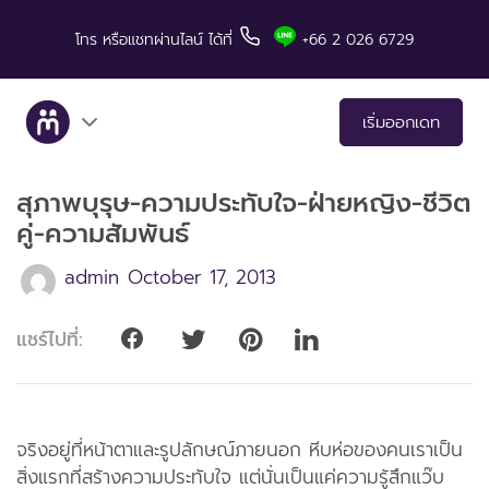
โทร
หรือแชทผ่านไลน์
ได้ที่
+66 2 026 6729
เริ่มออกเดท
สุภาพบุรุษ-ความประทับใจ-ฝ่ายหญิง-ชีวิต
เกี่ยวกับเรา
คู่-ความสัมพันธ์
บริการ
admin
October 17, 2013
เรื่องราวคู่สำเร็จ
แชร์ไปที่:
มีทแอนด์ลันช์ในสื่อต่างๆ
เคล็ดลับสำหรับการเดท
จริงอยู่ที่หน้าตาและรูปลักษณ์ภายนอก หีบห่อของคนเราเป็น
สิ่งแรกที่สร้างความประทับใจ แต่นั่นเป็นแค่ความรู้สึกแว๊บ