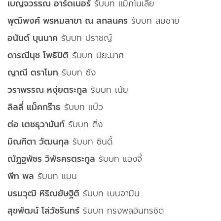
เบญจวรรณ อาร์ดเนอร์
รับบท แม็กโนเลีย
พุฒิพงศ์ พรหมสาขา ณ สกลนคร
รับบท สมชาย
อนันต์ บุนนาค
รับบท ปราชญ์
ดารณีนุช โพธิปิติ
รับบท ปิยะมาศ
ญาณี ตราโมท
รับบท ซ้ง
วราพรรณ หงุ่ยตระกูล
รับบท เน้ย
ลิลลี่ แม็คกร๊าธ
รับบท แบ๊ว
ต่อ เตชธุวานันท์
รับบท ติ่ง
มิณฑิตา วัฒนกุล
รับบท ซินดี้
ณัฏฐพัชร วิพัธครตระกูล
รับบท แองจี้
พีท พล
รับบท แมน
บรมวุฒิ หิริณยัษฐิติ
รับบท เบนจามิน
สุขพัฒน์ โล่วัชรินทร์
รับบท ทรงพลอินทรชิต