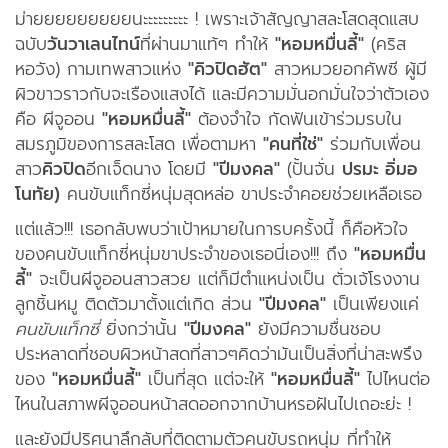
ม่ายยยยยยยยยนะะะะะะะะะ ! เพราะเจ้าสัญญาสละโสดสุดแสบ
ฉบับ
วันวาเลนไทน์
ที่ผ่านมาแท้ๆ ทำให้
"หอมหมื่นลี้"
(คริส
หอวัง) กามเทพสาวแห่ง
"คิวปิดฮัต"
สาวหมวยอกคัพซี ผู้มี
ผิวขาวราวกับจะเรืองแสงได้ และมีความมั่นอกมั่นใจว่าตัวเอง
คือ ผีจูออน
"หอมหมื่นลี้"
ต้องจำใจ กัดฟันเข้าร่วมรบใน
สมรภูมิของการสละโสด เพื่อตามหา
"คนที่ใช่"
ร่วมกับเพื่อน
สาว
คิวปิด
อีกเจ็ดนาง โดยมี
"ปีมงคล"
(ปั้นจั่น
ปรมะ อิ่มอ
โนทัย)
คนขับแท็กซี่หนุ่มสุดหล่อ ขาประจำคอยช่วยเหลือเธอ
แต่แล้ว!!! เธอกลับพบว่าเป้าหมายในการบครั้งนี้ ก็คือหัวใจ
ของคนขับแท็กซี่หนุ่มขาประจำของเธอนี่เอง!!! ถึง
"หอมหมื่น
ลี้"
จะเป็นผีจูออนสาวสวย แต่ก็มีตำแหน่งเป็น ตั่วเจ้โรงงาน
ลูกชิ้นหมู ติดตัวมาตั้งแต่เกิด ส่วน
"ปีมงคล"
เป็นเพียงแค่
คนขับแท็กซี่
ยิ่งกว่านั้น
"ปีมงคล"
ยังมีความชื่นชอบ
ประหลาดที่ชอบผิวหน้าสดที่สาวๆคิดว่ามันเป็นสิ่งที่น่าสะพรึง
ของ
"หอมหมื่นลี้"
เป็นที่สุด แต่จะให้
"หอมหมื่นลี้"
ไปไหนต่อ
ไหนในสภาพผีจูออนหน้าสดออกจากบ้านหรอฝันไปเถอะย่ะ !
และยังมีปริศนาลึกลับที่ติดตามตัวคนขับรถหนุ่ม ที่ทำให้