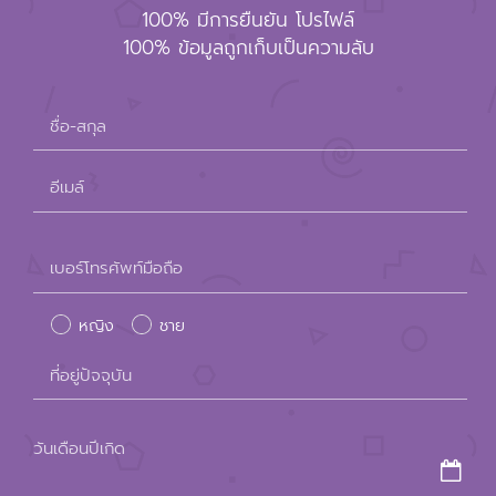
100% มีการยืนยัน โปรไฟล์
100% ข้อมูลถูกเก็บเป็นความลับ
ชื่อ-สกุล
อีเมล์
Please
เบอร์โทรศัพท์มือถือ
leave
หญิง
ชาย
this
field
ที่อยู่ปัจจุบัน
empty.
วันเดือนปีเกิด