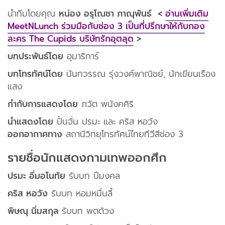
นำทีมโดยคุณ
หน่อง อรุโณชา ภาณุพันธ์ <
อ่านเพิ่มเติม
MeetNLunch ร่วมมือกับช่อง 3 เป็นที่ปรึกษาให้กับกอง
ละคร The Cupids บริษัทรักอุตลุด
>
บทประพันธ์โดย
อุมาริการ์
บทโทรทัศน์โดย
นันทวรรณ รุ่งวงศ์พาณิชย์, นักเขียนเรือง
แสง
กำกับการแสดงโดย
ภวัต พนังคศิริ
นำแสดงโดย
ปั้นจั่น ปรมะ และ คริส หอวัง
ออกอากาศทาง
สถานีวิทยุโทรทัศน์ไทยทีวีสีช่อง 3
รายชื่อนักแสดงกามเทพออกศึก
ปรมะ อิ่มอโนทัย
รับบท ปีมงคล
คริส หอวัง
รับบท หอมหมื่นลี้
พิษณุ นิ่มสกุล
รับบท พดด้วง