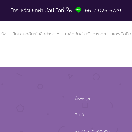
โทร
หรือแชทผ่านไลน์
ได้ที่
+66 2 026 6729
ำเร็จ
มีทแอนด์ลันช์ในสื่อต่างๆ
เคล็ดลับสำหรับการเดท
แอพมือถือ
ชื่อ-สกุล
อีเมล์
Please
เบอร์โทรศัพท์มือถือ