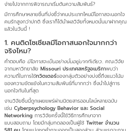
แอพมือถือ
ง่ายไปจากการพิจารณาเริ่มต้นความสัมพันธ์?
มีการศึกษาหลายชิ้นที่บ่งชี้ว่าคนประเภทไหนมีโอกาสจะนอกใจ
ติดต่อเรา
คนรักสูงกว่าปกติ ซึ่งเราก็ได้นำผลวิจัยทั้งหมดนั้นมาฝากคุณ
แล้วในวันนี้ !
1. คนติดโซเชียลมีโอกาสนอกใจมากกว่า
จริงไหม?
คำตอบคือ
มีโอกาสจะเป็นอย่างนั้นอยู่มากทีเดียว
.. คณะวิจัย
จากมหาวิทยาลัย
Missouri ประเทศสหรัฐอเมริกา
พบว่า
ความถี่ในการใช้
ทวิตเตอร์
ของกลุ่มตัวอย่างบ่งชี้ถึงแนวโน้ม
ของความขัดแย้งในความสัมพันธ์ที่มากกว่า ซึ่งนำไปสู่การ
นอกใจกันในที่สุด
งานวิจัยชิ้นนี้ถูกเผยแพร่ผ่านนิตยสารออนไลน์หลายฉบับ
เช่น
Cyberpsychology Behavior และ Social
Networking
การวิจัยครั้งนี้ใช้วิธีการศึกษาจาก
แบบสอบถาม โดยมีกลุ่มทดลองเป็นผู้ใช้
Twitter จำนวน
581 คน
โดยแบ่งชุดคำถามออกเป็นสองส่วน ส่วนแรกจะถาม