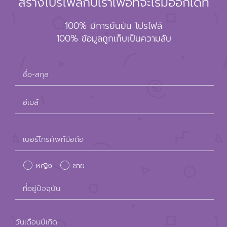
สร้างโปรไฟล์กับเราเพื่อที่จะเริ่มออกเดท
100% มีการยืนยัน โปรไฟล์
100% ข้อมูลถูกเก็บเป็นความลับ
ชื่อ-สกุล
อีเมล์
Please
เบอร์โทรศัพท์มือถือ
leave
หญิง
ชาย
this
field
ที่อยู่ปัจจุบัน
empty.
วันเดือนปีเกิด