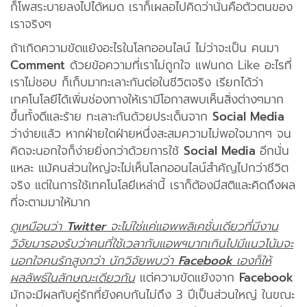
ก็โพสระบายลงไปได้หมด เราก็เผลอไปคิดว่านั่นคือตัวตนของ
เราจริงๆ
ถ้าเกิดความขัดแย้งอะไรในโลกออนไลน์ ไม่ว่าจะเป็น คนมา
Comment
ด้วยข้อความที่เราไม่ถูกใจ แฟนกด Like อะไรที่
เราไม่ชอบ ก็เก็บมาทะเลาะกันต่อในชีวิตจริง เรียกได้ว่า
เทคโนโลยีได้เพิ่มช่องทางให้เรามีโอกาสพบเห็นสิ่งต่างๆมาก
ขึ้นทั้งดีและร้าย ทะเลาะกันด้วยประเด็นจาก
Social Media
ว่าง่ายแล้ว หากฝ่ายใดฝ่ายหนึ่งสะสมความไม่พอใจมากๆ จน
คิดจะนอกใจก็ง่ายยิ่งกว่าด้วยการใช้
Social Media
อีกนั่น
แหละ แม้คนส่วนใหญ่จะไม่เห็นโลกออนไลน์สำคัญไปกว่าชีวิต
จริง แต่ในการใช้เทคโนโลยีเหล่านี้ เราก็ต้องมีสติและคิดถึงผล
ที่จะตามมาให้มาก
ดูเหมือนว่า
Twitter
จะไม่ใช่แค่แอพพลิเคชั่นเดียวที่มีงาน
วิจัยมารองรับว่าคนที่ใช้เวลากับแอพฯมากเกินไปมีแนวโน้มจะ
นอกใจคนรักสูงกว่า นักวิจัยพบว่า
Facebook
เองก็ให้
ผลลัพธ์ในลักษณะเดียวกัน
แต่ความขัดแย้งจาก
Facebook
มักจะมีผลกับคู่รักที่ยังคบกันไม่ถึง 3 ปีเป็นส่วนใหญ่ ในขณะ