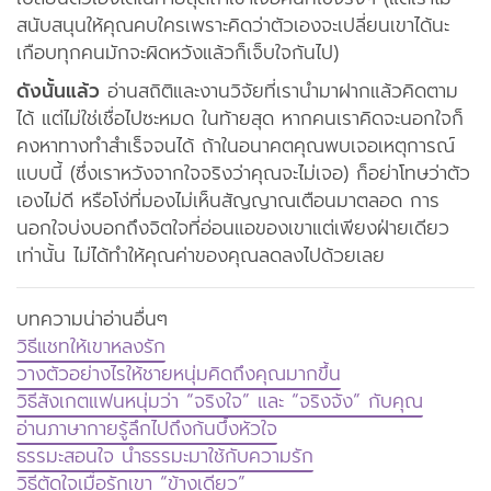
สนับสนุนให้คุณคบใครเพราะคิดว่าตัวเองจะเปลี่ยนเขาได้นะ
เกือบทุกคนมักจะผิดหวังแล้วก็เจ็บใจกันไป)
ดังนั้นแล้ว
อ่านสถิติและงานวิจัยที่เรานำมาฝากแล้วคิดตาม
ได้ แต่ไม่ใช่เชื่อไปซะหมด ในท้ายสุด หากคนเราคิดจะนอกใจก็
คงหาทางทำสำเร็จจนได้ ถ้าในอนาคตคุณพบเจอเหตุการณ์
แบบนี้ (ซึ่งเราหวังจากใจจริงว่าคุณจะไม่เจอ) ก็อย่าโทษว่าตัว
เองไม่ดี หรือโง่ที่มองไม่เห็นสัญญาณเตือนมาตลอด การ
นอกใจบ่งบอกถึงจิตใจที่อ่อนแอของเขาแต่เพียงฝ่ายเดียว
เท่านั้น ไม่ได้ทำให้คุณค่าของคุณลดลงไปด้วยเลย
บทความน่าอ่านอื่นๆ
วิธีแชทให้เขาหลงรัก
วางตัวอย่างไรให้ชายหนุ่มคิดถึงคุณมากขึ้น
วิธีสังเกตแฟนหนุ่มว่า “จริงใจ” และ “จริงจัง” กับคุณ
อ่านภาษากายรู้ลึกไปถึงก้นบึ้งหัวใจ
ธรรมะสอนใจ นำธรรมะมาใช้กับความรัก
วิธีตัดใจเมื่อรักเขา “ข้างเดียว”