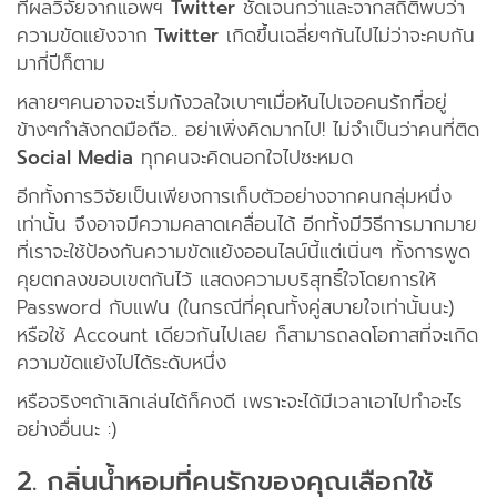
ที่ผลวิจัยจากแอพฯ
Twitter
ชัดเจนกว่าและจากสถิติพบว่า
ความขัดแย้งจาก
Twitter
เกิดขึ้นเฉลี่ยๆกันไปไม่ว่าจะคบกัน
มากี่ปีก็ตาม
หลายๆคนอาจจะเริ่มกังวลใจเบาๆเมื่อหันไปเจอคนรักที่อยู่
ข้างๆกำลังกดมือถือ.. อย่าเพิ่งคิดมากไป! ไม่จำเป็นว่าคนที่ติด
Social Media
ทุกคนจะคิดนอกใจไปซะหมด
อีกทั้งการวิจัยเป็นเพียงการเก็บตัวอย่างจากคนกลุ่มหนึ่ง
เท่านั้น จึงอาจมีความคลาดเคลื่อนได้ อีกทั้งมีวิธีการมากมาย
ที่เราจะใช้ป้องกันความขัดแย้งออนไลน์นี้แต่เนิ่นๆ ทั้งการพูด
คุยตกลงขอบเขตกันไว้ แสดงความบริสุทธิ์ใจโดยการให้
Password กับแฟน (ในกรณีที่คุณทั้งคู่สบายใจเท่านั้นนะ)
หรือใช้ Account เดียวกันไปเลย ก็สามารถลดโอกาสที่จะเกิด
ความขัดแย้งไปได้ระดับหนึ่ง
หรือจริงๆถ้าเลิกเล่นได้ก็คงดี เพราะจะได้มีเวลาเอาไปทำอะไร
อย่างอื่นนะ :)
2. กลิ่นน้ำหอมที่คนรักของคุณเลือกใช้