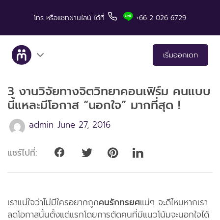
โทร
หรือแชทผ่านไลน์
ได้ที่
+66 2 026 6729
เริ่มออกเดท
3 งานวิจัยทางจิตวิทยาคอนเฟิร์ม คนแบบ
เกี่ยวกับเรา
นี้แหละมีโอกาส “นอกใจ” มากที่สุด !
บริการ
admin
June 27, 2016
เรื่องราวคู่สำเร็จ
แชร์ไปที่:
มีทแอนด์ลันช์ในสื่อต่างๆ
เคล็ดลับสำหรับการเดท
เราแน่ใจว่าไม่มีใครอยากถูก
คนรักทรยศ
แน่ๆ จะดีไหมหากเรา
ลดโอกาสนั้นตั้งแต่แรกโดยการตัดคนที่มีแนวโน้มจะนอกใจได้