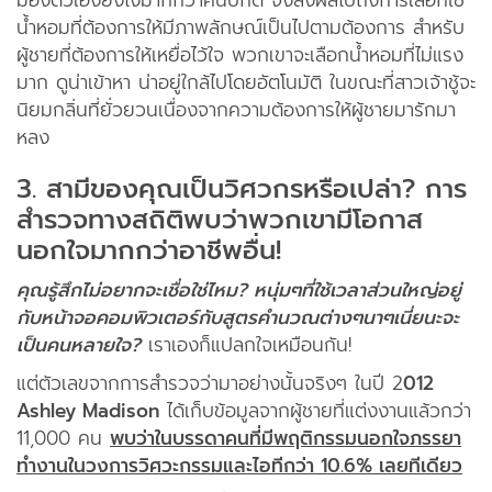
มองตัวเองยังไงมากกว่าคนปกติ จึงส่งผลไปถึงการเลือกใช้
น้ำหอมที่ต้องการให้มีภาพลักษณ์เป็นไปตามต้องการ สำหรับ
ผู้ชายที่ต้องการให้เหยื่อไว้ใจ พวกเขาจะเลือกน้ำหอมที่ไม่แรง
มาก ดูน่าเข้าหา น่าอยู่ใกล้ไปโดยอัตโนมัติ ในขณะที่สาวเจ้าชู้จะ
นิยมกลิ่นที่ยั่วยวนเนื่องจากความต้องการให้ผู้ชายมารักมา
หลง
3. สามีของคุณเป็นวิศวกรหรือเปล่า? การ
สำรวจทางสถิติพบว่าพวกเขามีโอกาส
นอกใจมากกว่าอาชีพอื่น!
คุณรู้สึกไม่อยากจะเชื่อใช่ไหม? หนุ่มๆที่ใช้เวลาส่วนใหญ่อยู่
กับหน้าจอคอมพิวเตอร์กับสูตรคำนวณต่างๆนาๆเนี่ยนะจะ
เป็นคนหลายใจ?
เราเองก็แปลกใจเหมือนกัน!
แต่ตัวเลขจากการสำรวจว่ามาอย่างนั้นจริงๆ ในปี 2
012
Ashley Madison
ได้เก็บข้อมูลจากผู้ชายที่แต่งงานแล้วกว่า
11,000 คน
พบว่าในบรรดาคนที่มีพฤติกรรมนอกใจภรรยา
ทำงานในวงการวิศวะกรรมและไอทีกว่า 10.6% เลยทีเดียว