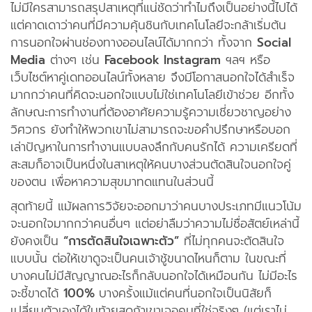
ไม่มีใครสามารถสรุปสาเหตุที่แน่ชัดว่าทำไมถึงเป็นอย่างนี้ไปได้
แต่คาดเดาว่าคนที่มีความคุ้นชินกับเทคโนโลยีจะกล้าเริ่มต้น
การนอกใจผ่านช่องทางออนไลน์ได้มากกว่า ทั้งจาก
Social
Media
ต่างๆ เช่น
Facebook Instagram
ฯลฯ หรือ
เว็บไซต์หาคู่เดทออนไลน์ทั้งหลาย จึงมีโอกาสนอกใจได้สำเร็จ
มากกว่าคนที่คิดจะนอกใจแบบไม่ใช่เทคโนโลยีเข้าช่วย อีกทั้ง
ลักษณะการทำงานที่ต้องอาศัยความรู้ความเชี่ยวชาญอย่าง
วิศวกร ยังทำให้พวกเขาไม่สามารถจะขอคำปรึกษาหรือบอก
เล่าปัญหาในการทำงานแบบลงลึกกับคนรักได้ ความเครียดที่
สะสมก็อาจเป็นหนึ่งในสาเหตุให้คนบางส่วนตัดสินใจนอกใจคู่
ของตน เพื่อหาความสุขมาทดแทนในส่วนนี้
สุดท้ายนี้ แม้ผลการวิจัยจะออกมาว่าคนบางประเภทมีแนวโน้ม
จะนอกใจมากกว่าคนอื่นๆ แต่อย่าลืมว่าความไม่ซื่อสัตย์เหล่านี้
ยังคงเป็น
“การตัดสินใจเฉพาะตัว”
ที่ไม่ทุกคนจะตัดสินใจ
แบบนั้น ต่อให้เขาดูจะเป็นคนเจ้าชู้ขนาดไหนก็ตาม ในขณะที่
บางคนไม่มีสัญญาณอะไรก็กลับนอกใจได้เหมือนกัน ไม่มีอะไร
จะชี้ขาดได้
100%
บางครั้งแม้แต่คนที่นอกใจเป็นนิสัยก็
เปลี่ยนตัวเองได้ในท้ายสุดถ้าเขาเจอคนที่ใช่จริงๆ (แต่เราไม่