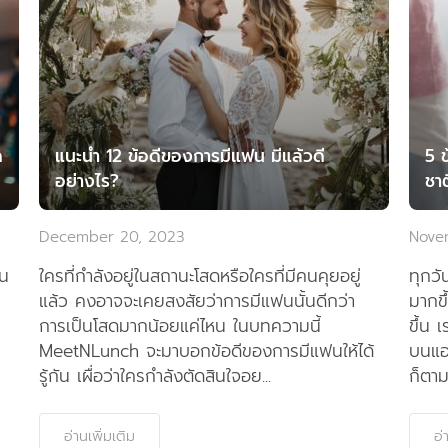
ด
แนะนำ 12 ข้อดีของการมีแฟน มีแล้วดี
5 
อย่างไร?
ชาต
December 20, 2023
Nove
จน
ใครที่กำลังอยู่ในสถานะโสดหรือใครที่มีคนคุยอยู่
ทุกวั
แล้ว คงอาจจะเคยสงสัยว่าการมีแฟนนั้นดีกว่า
มากขึ
การเป็นโสดมากน้อยแค่ไหน ในบทความนี้
ขึ้น 
MeetNLunch จะมาบอกข้อดีของการมีแฟนให้ได้
บนแอ
รู้กัน เผื่อว่าใครกำลังตัดสินใจอย...
ก็ตาม 
อ่านเพิ่มเติม
อ่