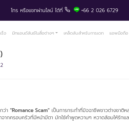
โทร
หรือแชทผ่านไลน์
ได้ที่
+66 2 026 6729
ำเร็จ
มีทแอนด์ลันช์ในสื่อต่างๆ
เคล็ดลับสำหรับการเดท
แอพมือถือ
)
22
ยกว่า
"Romance Scam"
เป็นการกระทำที่มิจฉาชีพชาวต่างชาติห
มาจากครอบครัวที่มีหน้ามีตา มักใช้คำพูดหวานๆ หวาดล้อมให้รักและ