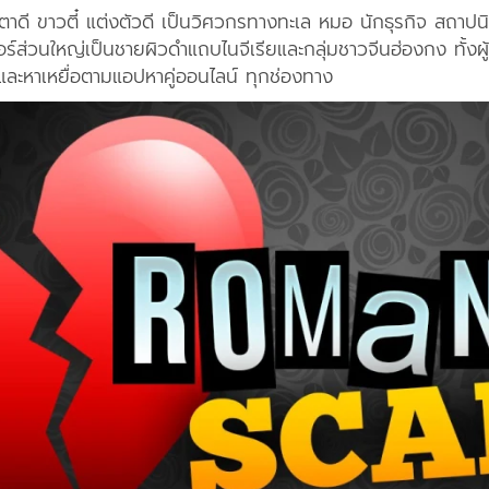
้าตาดี ขาวตี๋ แต่งตัวดี เป็นวิศวกรทางทะเล หมอ นักธุรกิจ สถา
่วนใหญ่เป็นชายผิวดำแถบไนจีเรียและกลุ่มชาวจีนฮ่องกง ทั้งผู้หญ
ละหาเหยื่อตามแอปหาคู่ออนไลน์ ทุกช่องทาง