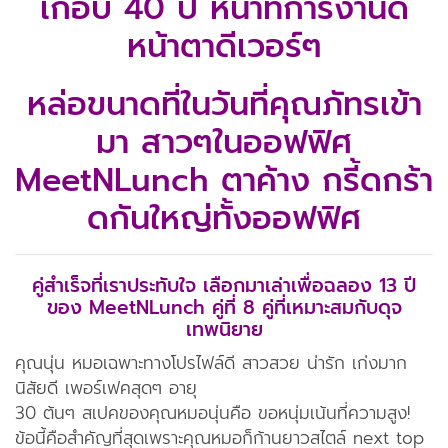
เกือบ 40 ปี หน้าที่การงานดี
แอพมือถือ
หน้าตาดีเวอร์ๆ
ติดต่อเรา
หล่อขนาดที่ในวันที่คุณภัทรเข้า
มา สาวๆในออฟฟิศ
MeetNLunch ตาค้าง กรี้ดกร้า
ดกันใหญ่ทั้งออฟฟิศ
คู่สำเร็จที่เราประทับใจ เลือกมาเล่าเพื่อฉลอง 13 ปี
ของ MeetNLunch
คู่ที่ 8 คู่ที่เหมาะสมกับดุจ
เทพนิยาย
คุณนุ่น หมอเฉพาะทางโปรไฟล์ดี สาวสวย น่ารัก เก่งมาก
นิสัยดี เพอร์เฟคสุดๆ อายุ
30 ต้นๆ สเปคของคุณหมอนุ่นคือ ขอหนุ่มเน้นที่ความสูง!
ข้อนี้คือสำคัญที่สุดเพราะคุณหมอก็ก้านยาวสไตล์ next top