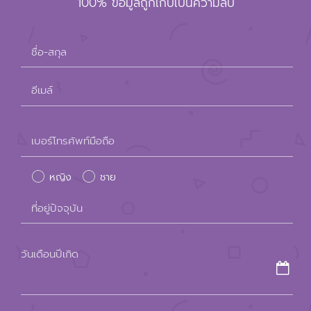
100% ข้อมูลถูกเก็บเป็นความลับ
ชื่อ-สกุล
อีเมล์
Please
เบอร์โทรศัพท์มือถือ
leave
หญิง
ชาย
this
field
ที่อยู่ปัจจุบัน
empty.
วันเดือนปีเกิด