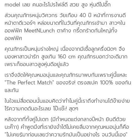
model เลย คนอะไรโปรไฟล์ดี สวย สูง หุ่นดีไปอี๊ก
ส่วนคุณภัทรหนุ่มวิศวกร วัยเกือบ 40 ปี หน้าที่การงานดี
หน้าตาดีเวอร์ๆ หล่อขนาดที่ในวันที่คุณภัทรเข้ามา สาวๆใน
ออฟฟิศ MeetNLunch ตาค้าง กรี้ดกร้าดกันใหญ่ทั้ง
ออฟฟิศ
คุณภัทรเป็นหนุ่มร่างใหญ่ เนื่องจากมีเชื้อลูกครึ่งนิดๆ จึง
มองหาสาวน่ารัก สูงเกิน 160 cm คุณภัทรบอกว่าจะดีมาก
เพราะก็ชอบสาวสูงหุ่นดีอยู่แล้ว
เราจึงจัดให้คุณหมอนุ่นและคุณภัทรมาพบกันเพราะคู่นี้แหละ
"The Perfect Match" ของจริง! ตรงสเปค 100% ของกัน
และกัน
ในใจแม่สื่อตอนนั้นแอบคิดว่าทำไมคู่นี้เราถึงทำงานได้ง๊ายง่าย
ไร้ความกดดันอะไรเลย โป๊ะเช๊ะ! สุดๆ
หลังจากที่ทั้งคู่ไปเดท (มีกำหนดแต่งกลางปีหน้า ยินดีด้วย
นะค๊าา) คำพูดนึงที่เรายังจำได้ไม่เคยลืมจากคุณหมอนุ่นก็คือ
"ไม่เคยรู้มาก่อนเลยว่าความรักมันเป็นอย่างไร จนวันนี้เอง"