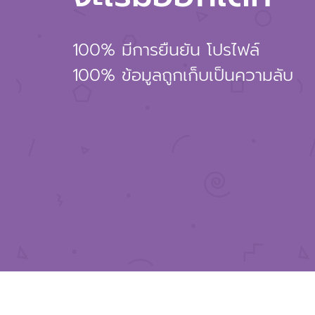
100% มีการยืนยัน โปรไฟล์
100% ข้อมูลถูกเก็บเป็นความลับ