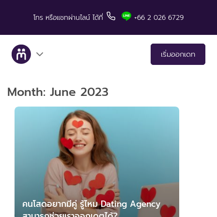
โทร
หรือแชทผ่านไลน์
ได้ที่
+66 2 026 6729
เริ่มออกเดท
Month:
June 2023
เกี่ยวกับเรา
บริการ
เรื่องราวคู่สำเร็จ
มีทแอนด์ลันช์ในสื่อต่างๆ
เคล็ดลับสำหรับการเดท
คนโสดอยากมีคู่ รู้ไหม Dating Agency
สามารถช่วยเราออกเดตได้?