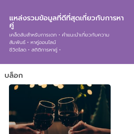
แอพมือถือ
แหล่งรวมข้อมูลที่ดีที่สุดเกี่ยวกับการหา
ติดต่อเรา
คู่
เคล็ดลับสำหรับการเดท • คำแนะนำเกี่ยวกับความ
สัมพันธ์ • หาคู่ออนไลน์
ชีวิตโสด • สถิติการหาคู่ •
บล็อก