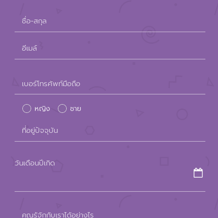
ชื่อ-สกุล
อีเมล์
Please
เบอร์โทรศัพท์มือถือ
leave
หญิง
ชาย
this
field
ที่อยู่ปัจจุบัน
empty.
วันเดือนปีเกิด
คุณรู้จักกับเราได้อย่างไร