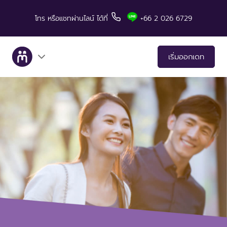
โทร
หรือแชทผ่านไลน์
ได้ที่
+66 2 026 6729
เริ่มออกเดท
เกี่ยวกับเรา
บริการ
เรื่องราวคู่สำเร็จ
มีทแอนด์ลันช์ในสื่อต่างๆ
เคล็ดลับสำหรับการเดท