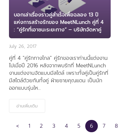
: “คู่รักที่เอาชนะระยะทาง” – บริษัทจัดหาคู่
July 26, 2017
คู่ที่ 4 "คู่รักทางไกล" คู่รักของเราท่านนี้แต่งงาน
ไปเมื่อปี 2016 หลังจากพบรักที่ MeetNLunch
งานแต่งงานจัดแบบมีสไตล์ เพราะทั้งคู่เป็นคู่รักที่
มีสไตล์ด้วยกันทั้งคู่ ฝ่ายชายคุณแดน เป็นนัก
ออกแบบรุ่นให...
อ่านเพิ่มเติม
<
1
2
3
4
5
6
7
8
9
10
11
12
13
14
15
16
17
18
19
20
21
22
23