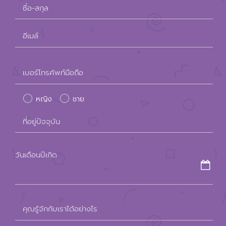
Please
เบอร์โทรศัพท์มือถือ
leave
หญิง
ชาย
this
field
ที่อยู่ปัจจุบัน
empty.
วันเดือนปีเกิด
คุณรู้จักกับเราได้อย่างไร
สนใจสมัครรายการ Take Me Out Thailand
สนใจ
ไม่สนใจ