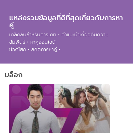
แอพมือถือ
แหล่งรวมข้อมูลที่ดีที่สุดเกี่ยวกับการหา
ติดต่อเรา
คู่
เคล็ดลับสำหรับการเดท • คำแนะนำเกี่ยวกับความ
สัมพันธ์ • หาคู่ออนไลน์
ชีวิตโสด • สถิติการหาคู่ •
บล็อก