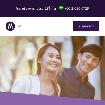
โทร
หรือแชทผ่านไลน์
ได้ที่
+66 2 026 6729
เริ่มออกเดท
เกี่ยวกับเรา
บริการ
เรื่องราวคู่สำเร็จ
มีทแอนด์ลันช์ในสื่อต่างๆ
เคล็ดลับสำหรับการเดท